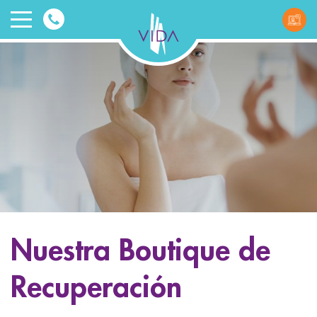
VIDA
Wellnes
and
Beauty
Nuestra Boutique de
ggle menu
Recuperación
ggle menu