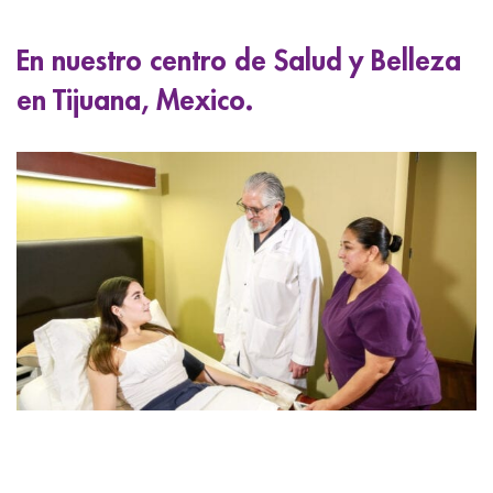
ggle menu
En nuestro centro de Salud y Belleza
ggle menu
en Tijuana, Mexico.
ggle menu
ggle menu