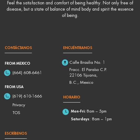
Feel the satisfaction and comfort of being healthy. Not only free of
disease, but a state of balance of mind body and spirit the essence
of being.
CONTÁCTANOS
ENCUÉNTRANOS
Calle Brasilia No. 1
FROM MEXICO
Fracc. El Paraíso C.P.
(664) 608-6461
22106 Tijuana,
B.C., Mexico
FROM USA
(619) 610-1666
HORARIO
Privacy
Mon-Fri:
8am – 5pm
TOS
Saturdays
: 8am – 1pm
ESCRÍBENOS