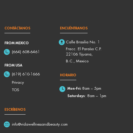
CONTÁCTANOS
ENCUÉNTRANOS
Calle Brasilia No. 1
FROM MEXICO
Fracc. El Paraíso C.P.
(664) 608-6461
22106 Tijuana,
B.C., Mexico
FROM USA
(619) 610-1666
HORARIO
Privacy
Mon-Fri:
8am – 5pm
TOS
Saturdays
: 8am – 1pm
ESCRÍBENOS
info@vidawellnessandbeauty.com