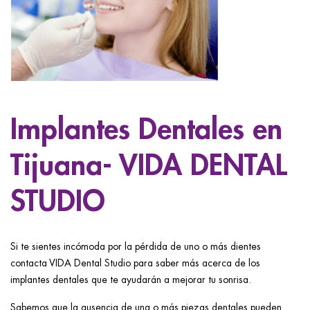
ggle menu
ggle menu
ggle menu
Implantes Dentales en
Tijuana- VIDA DENTAL
ggle menu
STUDIO
Si te sientes incómoda por la pérdida de uno o más dientes
contacta VIDA Dental Studio para saber más acerca de los
implantes dentales que te ayudarán a mejorar tu sonrisa.
Sabemos que la ausencia de una o más piezas dentales pueden