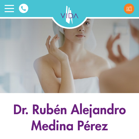
VIDA
Wellnes
and
Beauty
Dr. Rubén Alejandro
ggle menu
Medina Pérez
ggle menu