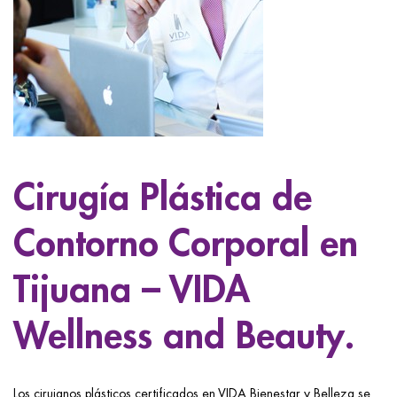
ggle menu
ggle menu
ggle menu
Cirugía Plástica de
ggle menu
Contorno Corporal en
Tijuana – VIDA
Wellness and Beauty.
Los cirujanos plásticos certificados en VIDA Bienestar y Belleza se