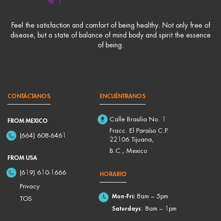
Feel the satisfaction and comfort of being healthy. Not only free of
disease, but a state of balance of mind body and spirit the essence
of being.
CONTÁCTANOS
ENCUÉNTRANOS
Calle Brasilia No. 1
FROM MEXICO
Fracc. El Paraíso C.P.
(664) 608-6461
22106 Tijuana,
B.C., Mexico
FROM USA
(619) 610-1666
HORARIO
Privacy
Mon-Fri:
8am – 5pm
TOS
Saturdays
: 8am – 1pm