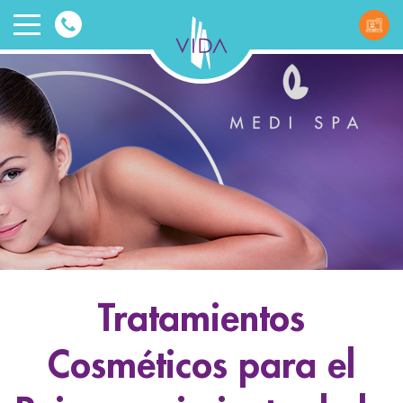
VIDA
Wellnes
and
Beauty
Tratamientos
ggle menu
Cosméticos para el
ggle menu