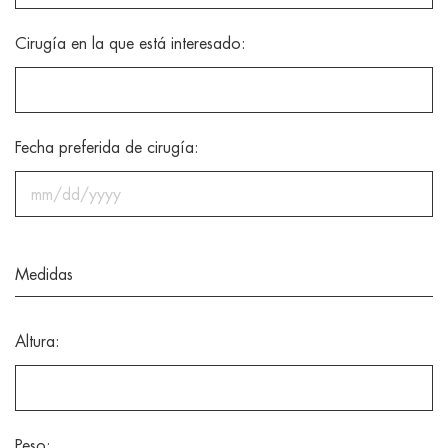
Cirugía en la que está interesado:
Fecha preferida de cirugía:
MM
slash
Medidas
DD
slash
YYYY
Altura:
Peso: