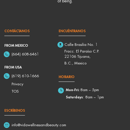
of being.
CONTÁCTANOS
ENCUÉNTRANOS
Calle Brasilia No. 1
FROM MEXICO
Fracc. El Paraíso C.P.
(664) 608-6461
22106 Tijuana,
B.C., Mexico
FROM USA
(619) 610-1666
HORARIO
Privacy
Mon-Fri:
8am – 5pm
TOS
Saturdays
: 8am – 1pm
ESCRÍBENOS
info@vidawellnessandbeauty.com