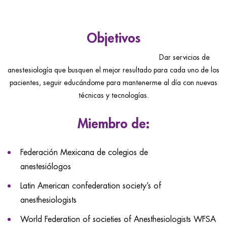
ggle menu
ggle menu
Objetivos
Dar servicios de
anestesiología que busquen el mejor resultado para cada uno de los
ggle menu
pacientes, seguir educándome para mantenerme al día con nuevas
técnicas y tecnologías.
ggle menu
Miembro de:
Federación Mexicana de colegios de
anestesiólogos
Latin American confederation society’s of
anesthesiologists
World Federation of societies of Anesthesiologists WFSA