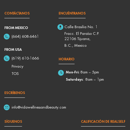
CONTÁCTANOS
ENCUÉNTRANOS
Calle Brasilia No. 1
FROM MEXICO
Fracc. El Paraíso C.P.
(664) 608-6461
22106 Tijuana,
B.C., Mexico
FROM USA
(619) 610-1666
HORARIO
Privacy
Mon-Fri:
8am – 5pm
TOS
Saturdays
: 8am – 1pm
ESCRÍBENOS
info@vidawellnessandbeauty.com
SÍGUENOS
CALIFICACIÓN DE REALSELF