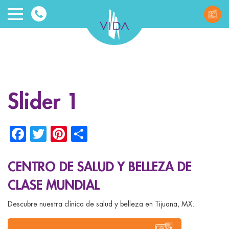
VIDA
Wellnes
and
Slider 1
Beauty
Facebook
Twitter
Pinterest
Share
CENTRO DE SALUD Y BELLEZA DE
CLASE MUNDIAL
ggle menu
Descubre nuestra clínica de salud y belleza en Tijuana, MX.
ggle menu