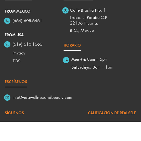
Calle Brasilia No. 1
FROM MEXICO
Fracc. El Paraíso C.P.
(664) 608-6461
22106 Tijuana,
B.C., Mexico
FROM USA
(619) 610-1666
HORARIO
Privacy
Mon-Fri:
8am – 5pm
TOS
Saturdays
: 8am – 1pm
ESCRÍBENOS
info@vidawellnessandbeauty.com
SÍGUENOS
CALIFICACIÓN DE REALSELF
4,9/5 Based on 176 Reviews