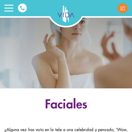
VIDA
Wellnes
and
Beauty
Faciales
ggle menu
ggle menu
¿Alguna vez has visto en la tele a una celebridad y pensado, ‘Wow,