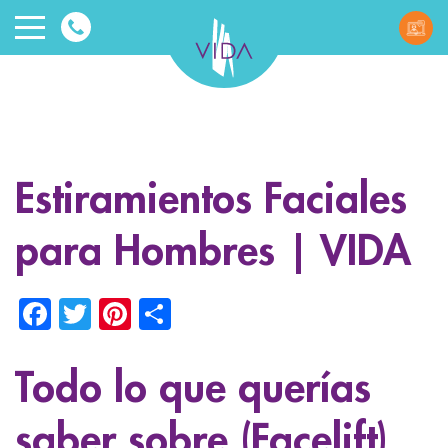
VIDA
Wellnes
and
Estiramientos Faciales
Beauty
para Hombres | VIDA
Facebook
Twitter
Pinterest
Share
Todo lo que querías
ggle menu
ggle menu
saber sobre (Facelift)