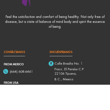
Feel the satisfaction and comfort of being healthy. Not only free of
disease, but a state of balance of mind body and spirit the essence
of being.
CONTÁCTANOS
ENCUÉNTRANOS
Calle Brasilia No. 1
FROM MEXICO
Fracc. El Paraíso C.P.
(664) 608-6461
22106 Tijuana,
B.C., Mexico
FROM USA
(619) 610-1666
HORARIO
Privacy
Mon-Fri:
8am – 5pm
TOS
Saturdays
: 8am – 1pm