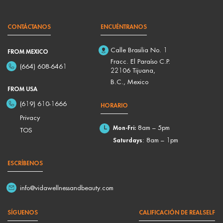
CONTÁCTANOS
ENCUÉNTRANOS
Calle Brasilia No. 1
FROM MEXICO
Fracc. El Paraíso C.P.
(664) 608-6461
22106 Tijuana,
B.C., Mexico
FROM USA
(619) 610-1666
HORARIO
Privacy
Mon-Fri:
8am – 5pm
TOS
Saturdays
: 8am – 1pm
ESCRÍBENOS
info@vidawellnessandbeauty.com
SÍGUENOS
CALIFICACIÓN DE REALSELF