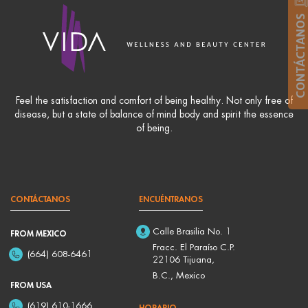
CONTÁCTANOS
Feel the satisfaction and comfort of being healthy. Not only free of
disease, but a state of balance of mind body and spirit the essence
of being.
CONTÁCTANOS
ENCUÉNTRANOS
Calle Brasilia No. 1
FROM MEXICO
Fracc. El Paraíso C.P.
(664) 608-6461
22106 Tijuana,
B.C., Mexico
FROM USA
(619) 610-1666
HORARIO