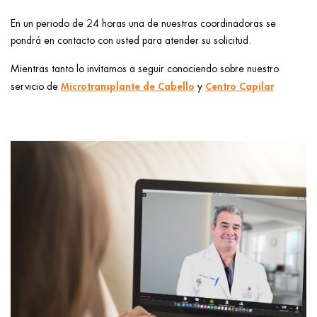
ggle menu
En un periodo de 24 horas una de nuestras coordinadoras se
ggle menu
pondrá en contacto con usted para atender su solicitud.
Mientras tanto lo invitamos a seguir conociendo sobre nuestro
Microtransplante de Cabello
Centro Capilar
servicio de
y
ggle menu
ggle menu