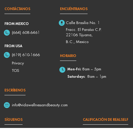
CONTÁCTANOS
ENCUÉNTRANOS
Calle Brasilia No. 1
FROM MEXICO
Fracc. El Paraíso C.P.
(664) 608-6461
22106 Tijuana,
B.C., Mexico
FROM USA
(619) 610-1666
HORARIO
Privacy
Mon-Fri:
8am – 5pm
TOS
Saturdays
: 8am – 1pm
ESCRÍBENOS
info@vidawellnessandbeauty.com
SÍGUENOS
CALIFICACIÓN DE REALSELF