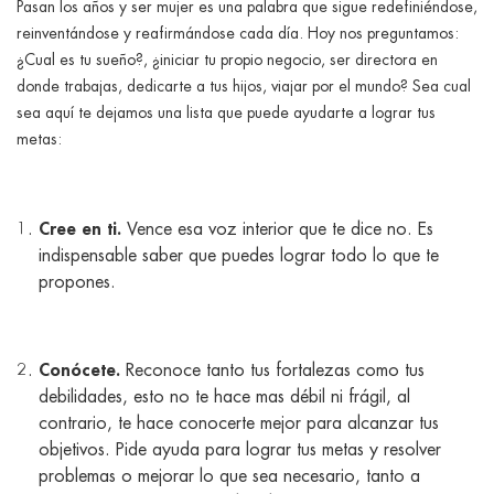
Pasan los años y ser mujer es una palabra que sigue redefiniéndose,
ggle menu
reinventándose y reafirmándose cada día. Hoy nos preguntamos:
ggle menu
¿Cual es tu sueño?, ¿iniciar tu propio negocio, ser directora en
donde trabajas, dedicarte a tus hijos, viajar por el mundo? Sea cual
sea aquí te dejamos una lista que puede ayudarte a lograr tus
metas:
ggle menu
Cree en ti.
Vence esa voz interior que te dice no. Es
ggle menu
indispensable saber que puedes lograr todo lo que te
propones.
Conócete.
Reconoce tanto tus fortalezas como tus
debilidades, esto no te hace mas débil ni frágil, al
contrario, te hace conocerte mejor para alcanzar tus
objetivos. Pide ayuda para lograr tus metas y resolver
problemas o mejorar lo que sea necesario, tanto a