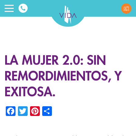
VIDA
Wellnes
and
LA MUJER 2.0: SIN
Beauty
REMORDIMIENTOS, Y
EXITOSA.
Facebook
Twitter
Pinterest
Share
ggle menu
ggle menu