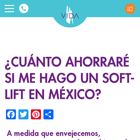
VIDA
Wellnes
and
¿CUÁNTO AHORRARÉ
Beauty
SI ME HAGO UN SOFT-
LIFT EN MÉXICO?
Facebook
Twitter
Pinterest
Share
ggle menu
ggle menu
A medida que envejecemos,