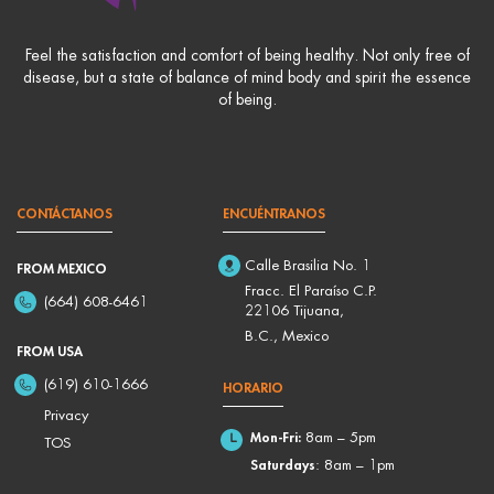
Feel the satisfaction and comfort of being healthy. Not only free of
disease, but a state of balance of mind body and spirit the essence
of being.
CONTÁCTANOS
ENCUÉNTRANOS
Calle Brasilia No. 1
FROM MEXICO
Fracc. El Paraíso C.P.
(664) 608-6461
22106 Tijuana,
B.C., Mexico
FROM USA
(619) 610-1666
HORARIO
Privacy
Mon-Fri:
8am – 5pm
TOS
Saturdays
: 8am – 1pm