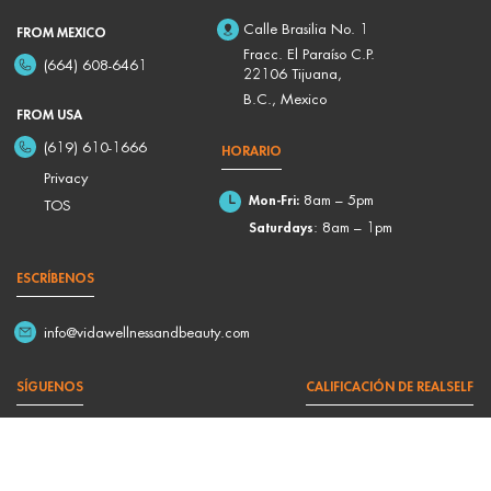
Calle Brasilia No. 1
FROM MEXICO
Fracc. El Paraíso C.P.
(664) 608-6461
22106 Tijuana,
B.C., Mexico
FROM USA
(619) 610-1666
HORARIO
Privacy
Mon-Fri:
8am – 5pm
TOS
Saturdays
: 8am – 1pm
ESCRÍBENOS
info@vidawellnessandbeauty.com
SÍGUENOS
CALIFICACIÓN DE REALSELF
4,9/5 Based on 176 Reviews