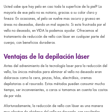
ggle menu
Usted sabe que hay pelo en casi toda la superficie de la piel? La
mayoría de ese pelo no es notorio, gracias a su color claro y
ggle menu
fineza. En ocasiones, el pelo se vuelve mas oscuro y grueso en
áreas no deseadas, dando un mal aspecto. Si esta frustrada por el
vello no deseado, en VIDA la podemos ayudar. Ofrecemos el
ggle menu
tratamiento de reducción de vello con láser en cualquier parte del
cuerpo, con beneficios duraderos.
Ventajas de la depilación láser
ggle menu
Antes del advenimiento de la tecnología laser para la reducción del
vello, los únicos métodos para eliminar el vello no deseado eran
dolorosos como la cera, pinzas, hilos, electrólisis, cremas
depilatorias o el rasurado. Estos métodos pueden consumir mucho
tiempo, ser inconvenientes, o caros si tomamos en cuenta los costos
de por vida.
Afortunadamente, la reducción de vello con láser es una manera
muy efectiva de olvidarse del vello no deseado, con resultados