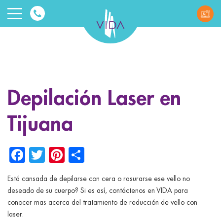
VIDA
Wellnes
and
Depilación Laser en
Beauty
Tijuana
Facebook
Twitter
Pinterest
Share
Está cansada de depilarse con cera o rasurarse ese vello no
ggle menu
deseado de su cuerpo? Si es así, contáctenos en VIDA para
conocer mas acerca del tratamiento de reducción de vello con
ggle menu
laser.