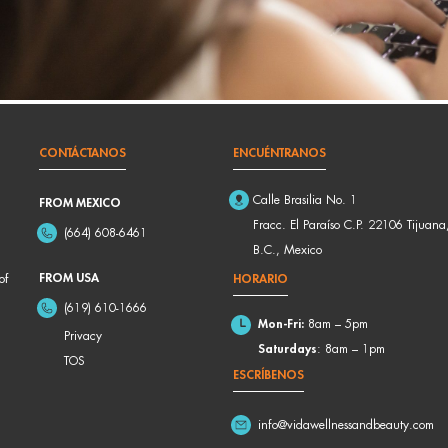
CONTÁCTANOS
ENCUÉNTRANOS
Calle Brasilia No. 1
FROM MEXICO
Fracc. El Paraíso C.P. 22106 Tijuana
(664) 608-6461
B.C., Mexico
FROM USA
of
HORARIO
(619) 610-1666
Mon-Fri:
8am – 5pm
Privacy
Saturdays
: 8am – 1pm
TOS
ESCRÍBENOS
info@vidawellnessandbeauty.com