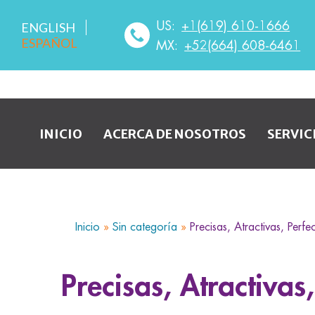
US:
+1(619) 610-1666
ENGLISH
ESPAÑOL
MX:
+52(664) 608-6461
INICIO
ACERCA DE NOSOTROS
SERVIC
Inicio
»
Sin categoría
»
Precisas, Atractivas, Per
Precisas, Atractiva