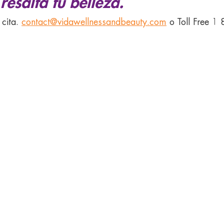
resalta tu belleza.
 cita.
contact@vidawellnessandbeauty.com
o Toll Free 1