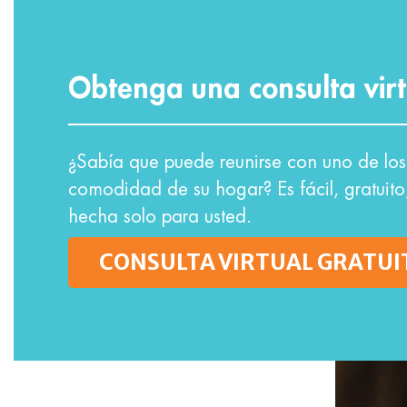
Obtenga una consulta virt
¿Sabía que puede reunirse con uno de los 
comodidad de su hogar? Es fácil, gratuito
hecha solo para usted.
CONSULTA VIRTUAL GRATUI