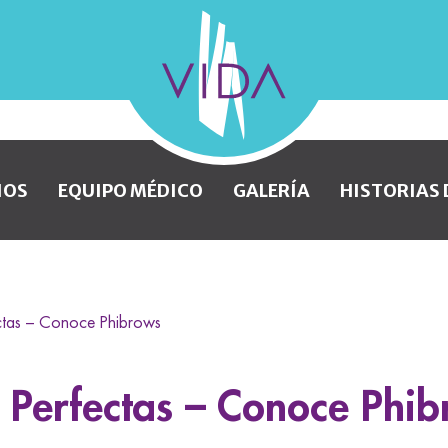
VIDA
Wellness
and
IOS
EQUIPO MÉDICO
GALERÍA
HISTORIAS 
Beauty
fectas – Conoce Phibrows
s, Perfectas – Conoce Phi