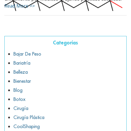
ggle menu
Read More >>
ggle menu
ggle menu
Categorías
Bajar De Peso
Bariatría
ggle menu
Belleza
Bienestar
Blog
Botox
Cirugía
Cirugía Plástica
CoolShaping