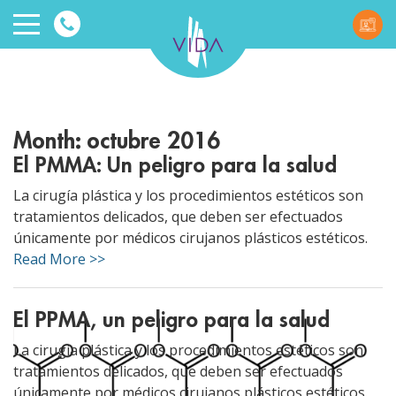
VIDA
Wellnes
Month:
octubre 2016
and
El PMMA: Un peligro para la salud
Beauty
La cirugía plástica y los procedimientos estéticos son
tratamientos delicados, que deben ser efectuados
únicamente por médicos cirujanos plásticos estéticos.
Read More >>
El PPMA, un peligro para la salud
ggle menu
La cirugía plástica y los procedimientos estéticos son
ggle menu
tratamientos delicados, que deben ser efectuados
únicamente por médicos cirujanos plásticos estéticos.