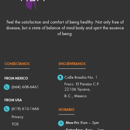
Feel the satisfaction and comfort of being healthy. Not only free of
disease, but a state of balance of mind body and spirit the essence
of being.
CONTÁCTANOS
ENCUÉNTRANOS
Calle Brasilia No. 1
FROM MEXICO
Fracc. El Paraíso C.P.
(664) 608-6461
22106 Tijuana,
B.C., Mexico
FROM USA
(619) 610-1666
HORARIO
Privacy
Mon-Fri:
8am – 5pm
TOS
Saturdays
: 8am – 1pm